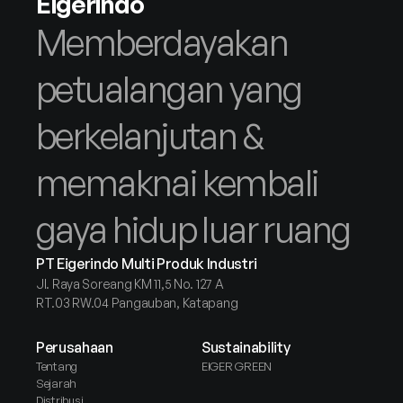
Eigerindo
Memberdayakan 
petualangan yang 
berkelanjutan & 
memaknai kembali 
gaya hidup luar ruang
PT Eigerindo Multi Produk Industri
Jl. Raya Soreang KM 11,5 No. 127 A
RT.03 RW.04 Pangauban, Katapang
Perusahaan
Sustainability
Tentang
EIGER GREEN
Sejarah
Distribusi